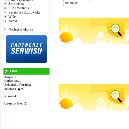
szukaj w
Schroniska
SPA i Wellness
Sanatoria i Uzdrowiska
Wille
Zamki
Noclegi w okolicy
LINKI
Karpacz
Karkonosze
Szklarska Por�ba
Jelenia G�ra
kontakt
+
Users online: (1)