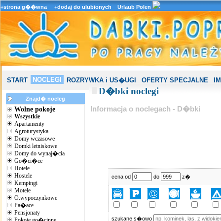
+strona g��wna
+dodaj do ulubionych
Urlaub Polen
NOCLEGI
START
ROZRYWKA i US�UGI
OFERTY SPECJALNE
I
D�bki noclegi
Znajd� nocleg
Informacja o noclegach - D�bki
Wolne pokoje
Wszystkie
Apartamenty
Agroturystyka
Domy wczasowe
Domki letniskowe
Domy do wynaj�cia
Go�ci�ce
Hotele
Hostele
cena od
do
z�
Kempingi
Motele
O.wypoczynkowe
Pa�ace
Pensjonaty
szukane s�owo
Pokoje go�cinne