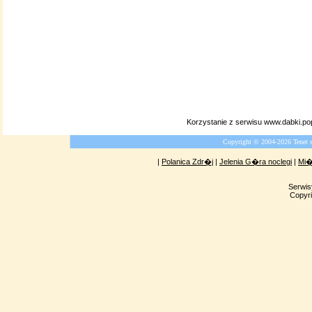
Korzystanie z serwisu www.dabki.p
Copyright © 2004-2026 Tenet 
|
Polanica Zdr�j
|
Jelenia G�ra noclegi
|
Mi�
Serwis
Copyri